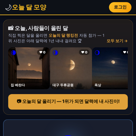
🌙
오늘 달 모양
로그인
📸 오늘, 사람들이 올린 달
직접 찍은 달을 올리면
오늘의 달 랭킹전
자동 참가 — 1
위 사진은 아래 달력에 1년 내내 걸려요 🏆
모두 보기 →
🌘
🌗
🌖
❤ 0
❤ 0
❤ 0
집 베란다
대구 두류공원
옥상
📷 오늘의 달 올리기 — 1위가 되면 달력에 내 사진이!