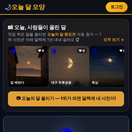
🌙
오늘 달 모양
로그인
📸 오늘, 사람들이 올린 달
직접 찍은 달을 올리면
오늘의 달 랭킹전
자동 참가 — 1
위 사진은 아래 달력에 1년 내내 걸려요 🏆
모두 보기 →
🌘
🌗
🌖
❤ 0
❤ 0
❤ 0
집 베란다
대구 두류공원
옥상
📷 오늘의 달 올리기 — 1위가 되면 달력에 내 사진이!