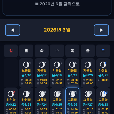
📅 2026년 6월 달력으로
2026년 6월
◀
▶
일
월
화
수
목
금
토
🌖
🌖
🌖
🌖
🌖
🌖
1
2
3
4
5
6
보름달
기운달
기운달
기운달
기운달
하현달
음4/16
음4/17
음4/18
음4/19
음4/20
음4/21
뜸
뜸
뜸
뜸
뜸
짐
20:59
21:49
22:31
23:08
23:39
10:03
짐
짐
짐
짐
짐
05:15
06:04
06:59
07:59
09:00
🌖
🌗
🌘
🌘
🌘
🌘
🌘
7
8
9
10
11
12
13
하현달
하현달
그믐달
그믐달
그믐달
그믐달
그믐달
음4/22
음4/23
음4/24
음4/25
음4/26
음4/27
음4/28
뜸
뜸
뜸
뜸
뜸
뜸
뜸
00:06
00:31
00:55
01:20
01:46
02:16
02:53
짐
짐
짐
짐
짐
짐
짐
11:05
12:08
13:12
14:19
15:29
16:44
18:02