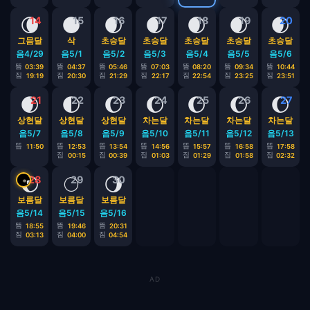
🌘
🌑
🌒
🌒
🌒
🌒
🌒
14
15
16
17
18
19
20
그믐달
삭
초승달
초승달
초승달
초승달
초승달
음4/29
음5/1
음5/2
음5/3
음5/4
음5/5
음5/6
뜸
뜸
뜸
뜸
뜸
뜸
뜸
03:39
04:37
05:46
07:03
08:20
09:34
10:44
짐
짐
짐
짐
짐
짐
짐
19:19
20:30
21:29
22:17
22:54
23:25
23:51
🌒
🌓
🌔
🌔
🌔
🌔
🌔
21
22
23
24
25
26
27
상현달
상현달
상현달
차는달
차는달
차는달
차는달
음5/7
음5/8
음5/9
음5/10
음5/11
음5/12
음5/13
뜸
뜸
뜸
뜸
뜸
뜸
뜸
11:50
12:53
13:54
14:56
15:57
16:58
17:58
짐
짐
짐
짐
짐
짐
00:15
00:39
01:03
01:29
01:58
02:32
🌔
🌕
🌖
28
29
30
보름달
보름달
보름달
음5/14
음5/15
음5/16
뜸
뜸
뜸
18:55
19:46
20:31
짐
짐
짐
03:13
04:00
04:54
AD