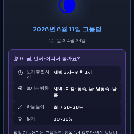
🌘
2026년 6월 11일 그믐달
목 · 음력 4월 26일
🔭 이 달, 언제·어디서 볼까요?
보기 좋은 시
새벽 3시~오후 3시
🕐
간
🧭
보이는 방향
새벽~아침: 동쪽, 낮: 남동쪽~남
쪽
📐
하늘 높이
최고 20~30도
💡
밝기
20~30%
점점 가늘어지는 그믐달로, 왼쪽 1/4 정도만 밝게 빛납니