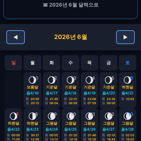
📅 2026년 6월 달력으로
2026년 6월
◀
▶
일
월
화
수
목
금
토
🌖
🌖
🌖
🌖
🌖
🌖
1
2
3
4
5
6
보름달
기운달
기운달
기운달
기운달
하현달
음4/16
음4/17
음4/18
음4/19
음4/20
음4/21
뜸
뜸
뜸
뜸
뜸
짐
20:59
21:49
22:31
23:08
23:39
10:03
짐
짐
짐
짐
짐
05:15
06:04
06:59
07:59
09:00
🌖
🌗
🌘
🌘
🌘
🌘
🌘
7
8
9
10
11
12
13
하현달
하현달
그믐달
그믐달
그믐달
그믐달
그믐달
음4/22
음4/23
음4/24
음4/25
음4/26
음4/27
음4/28
뜸
뜸
뜸
뜸
뜸
뜸
뜸
00:06
00:31
00:55
01:20
01:46
02:16
02:53
짐
짐
짐
짐
짐
짐
짐
11:05
12:08
13:12
14:19
15:29
16:44
18:02