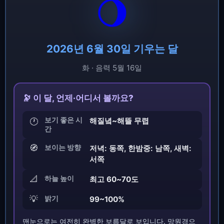
🌖
2026년 6월 30일 기우는 달
화 · 음력 5월 16일
🔭 이 달, 언제·어디서 볼까요?
보기 좋은 시
해질녘~해뜰 무렵
🕐
간
🧭
보이는 방향
저녁: 동쪽, 한밤중: 남쪽, 새벽:
서쪽
📐
하늘 높이
최고 60~70도
💡
밝기
99~100%
맨눈으로는 여전히 완벽한 보름달로 보입니다. 망원경으