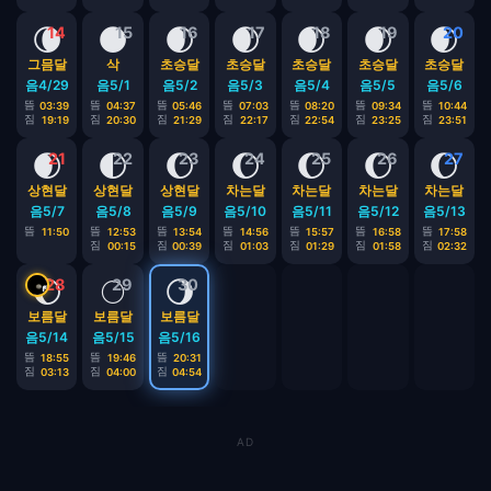
🌘
🌑
🌒
🌒
🌒
🌒
🌒
14
15
16
17
18
19
20
그믐달
삭
초승달
초승달
초승달
초승달
초승달
음4/29
음5/1
음5/2
음5/3
음5/4
음5/5
음5/6
뜸
뜸
뜸
뜸
뜸
뜸
뜸
03:39
04:37
05:46
07:03
08:20
09:34
10:44
짐
짐
짐
짐
짐
짐
짐
19:19
20:30
21:29
22:17
22:54
23:25
23:51
🌒
🌓
🌔
🌔
🌔
🌔
🌔
21
22
23
24
25
26
27
상현달
상현달
상현달
차는달
차는달
차는달
차는달
음5/7
음5/8
음5/9
음5/10
음5/11
음5/12
음5/13
뜸
뜸
뜸
뜸
뜸
뜸
뜸
11:50
12:53
13:54
14:56
15:57
16:58
17:58
짐
짐
짐
짐
짐
짐
00:15
00:39
01:03
01:29
01:58
02:32
🌔
🌕
🌖
28
29
30
보름달
보름달
보름달
음5/14
음5/15
음5/16
뜸
뜸
뜸
18:55
19:46
20:31
짐
짐
짐
03:13
04:00
04:54
AD